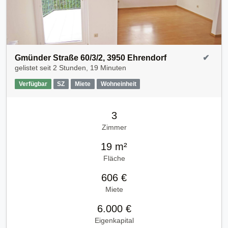
Gmünder Straße 60/3/2, 3950 Ehrendorf
✔
gelistet seit
2 Stunden, 19 Minuten
Verfügbar
SZ
Miete
Wohneinheit
3
Zimmer
19 m²
Fläche
606 €
Miete
6.000 €
Eigenkapital