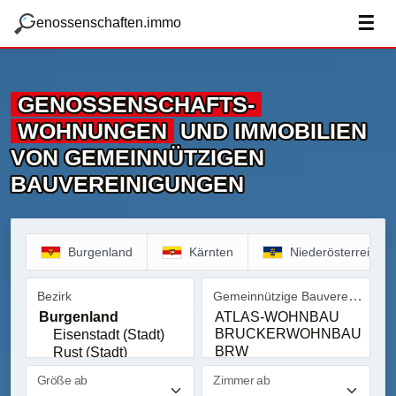
zum Hauptteil springen
g
☰
enossenschaften.immo
GENOSSENSCHAFTS­
WOHNUNGEN
UND IMMOBILIEN
VON GEMEINNÜTZIGEN
BAUVEREINIGUNGEN
Burgenland
Kärnten
Niederösterreich
Gemeinnützige Bauvereinigung
Bezirk
Bezirk
Gemeinnützige Bauvereinig
Größe ab
Zimmer ab