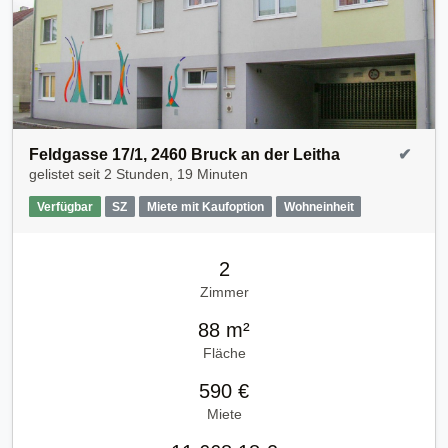
Feldgasse 17/1, 2460 Bruck an der Leitha
✔
gelistet seit
2 Stunden, 19 Minuten
Verfügbar
SZ
Miete mit Kaufoption
Wohneinheit
2
Zimmer
88 m²
Fläche
590 €
Miete