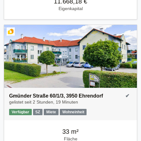
11.668,18 €
Eigenkapital
Gmünder Straße 60/1/3, 3950 Ehrendorf
✔
gelistet seit
2 Stunden, 19 Minuten
Verfügbar
SZ
Miete
Wohneinheit
33 m²
Fläche