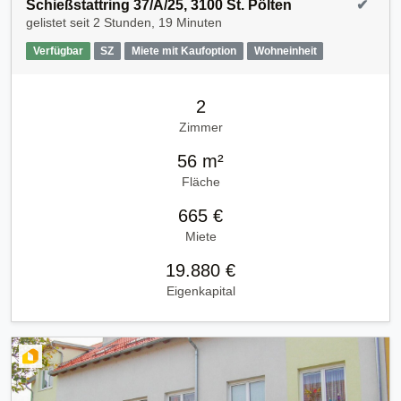
Schießstattring 37/A/25, 3100 St. Pölten
✔
gelistet seit
2 Stunden, 19 Minuten
Verfügbar
SZ
Miete mit Kaufoption
Wohneinheit
2
Zimmer
56 m²
Fläche
665 €
Miete
19.880 €
Eigenkapital