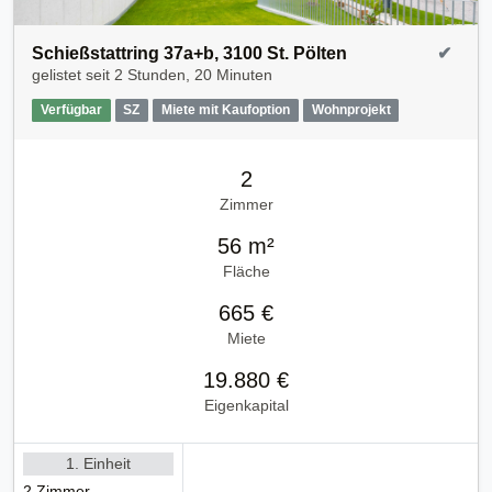
Schießstattring 37a+b, 3100 St. Pölten
✔
gelistet seit
2 Stunden, 20 Minuten
Verfügbar
SZ
Miete mit Kaufoption
Wohnprojekt
2
Zimmer
56 m²
Fläche
665 €
Miete
19.880 €
Eigenkapital
1. Einheit
2 Zimmer