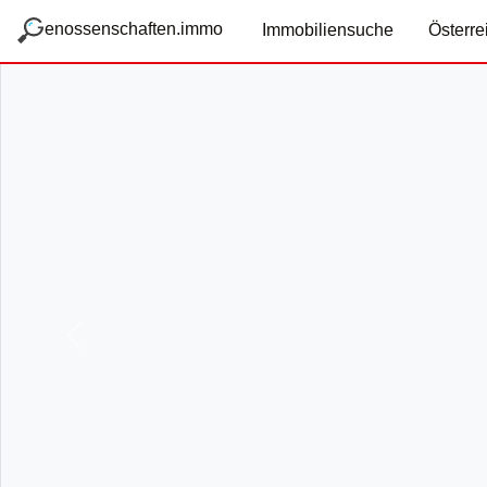
zum Hauptteil springen
g
enossenschaften.immo
Immobiliensuche
Österre
Vorige