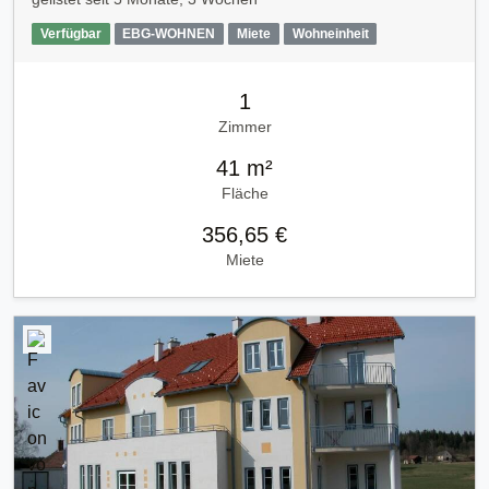
Verfügbar
EBG-WOHNEN
Miete
Wohneinheit
1
Zimmer
41 m²
Fläche
356,65 €
Miete