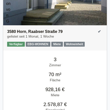
3580 Horn, Raabser Straße 79
✔
gelistet seit
1 Monat, 1 Woche
Verfügbar
EBG-WOHNEN
Miete
Wohneinheit
3
Zimmer
70 m²
Fläche
928,16 €
Miete
2.578,87 €