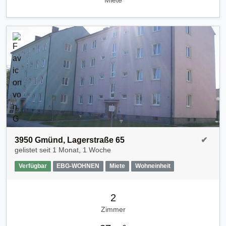
Miete
3950 Gmünd, Lagerstraße 65
✔
gelistet seit
1 Monat, 1 Woche
Verfügbar
EBG-WOHNEN
Miete
Wohneinheit
2
Zimmer