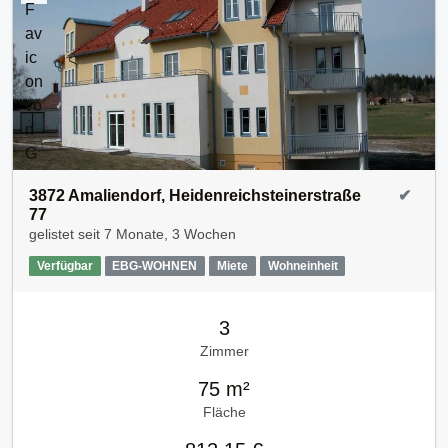
3872 Amaliendorf, Heidenreichsteinerstraße
✔
77
gelistet seit
7 Monate, 3 Wochen
Verfügbar
EBG-WOHNEN
Miete
Wohneinheit
3
Zimmer
75 m²
Fläche