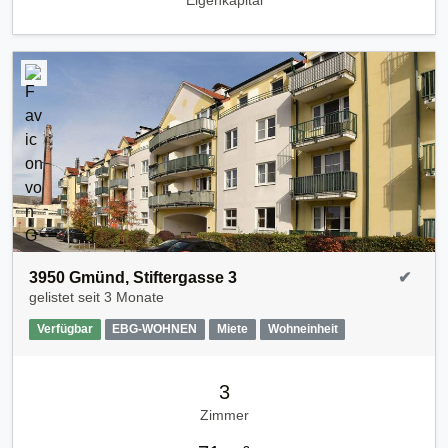
Eigenkapital
3950 Gmünd, Stiftergasse 3
✔
gelistet seit
3 Monate
Verfügbar
EBG-WOHNEN
Miete
Wohneinheit
3
Zimmer