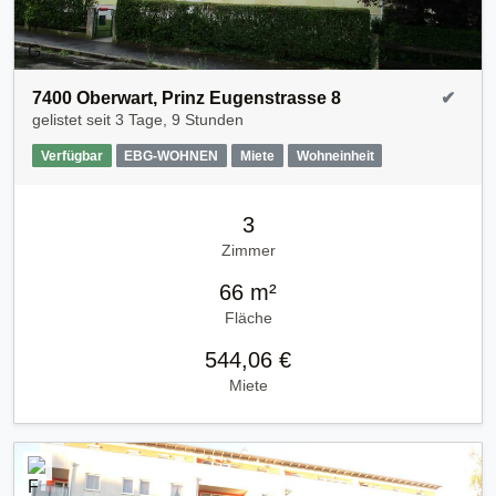
7400 Oberwart, Prinz Eugenstrasse 8
✔
gelistet seit
3 Tage, 9 Stunden
Verfügbar
EBG-WOHNEN
Miete
Wohneinheit
3
Zimmer
66 m²
Fläche
544,06 €
Miete