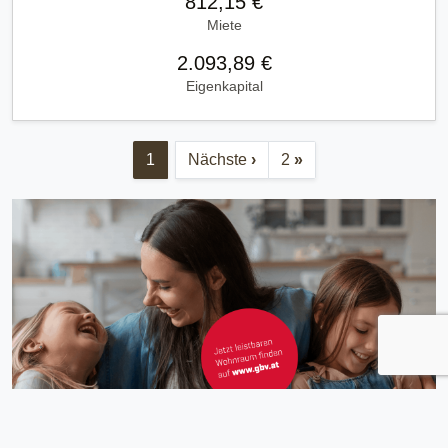
812,15 €
Miete
2.093,89 €
Eigenkapital
1
Nächste
›
2
»