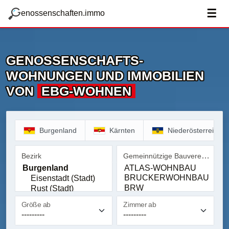
zum Hauptteil springen
g
☰
enossenschaften.immo
GENOSSENSCHAFTS­
WOHNUNGEN UND IMMOBILIEN
VON
EBG-WOHNEN
Burgenland
Kärnten
Niederösterreich
Gemeinnützige Bauvereinigung
Bezirk
Bezirk
EBG-WOHNEN
Größe ab
Zimmer ab