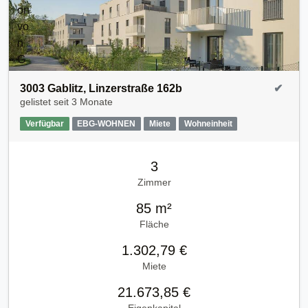
3003 Gablitz, Linzerstraße 162b
✔
gelistet seit
3 Monate
Verfügbar
EBG-WOHNEN
Miete
Wohneinheit
3
Zimmer
85 m²
Fläche
1.302,79 €
Miete
21.673,85 €