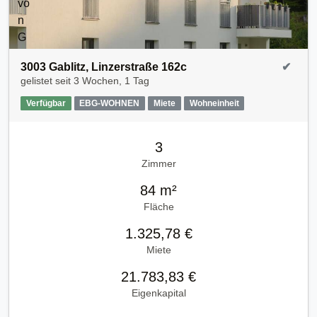
3003 Gablitz, Linzerstraße 162c
✔
gelistet seit
3 Wochen, 1 Tag
Verfügbar
EBG-WOHNEN
Miete
Wohneinheit
3
Zimmer
84 m²
Fläche
1.325,78 €
Miete
21.783,83 €
Eigenkapital