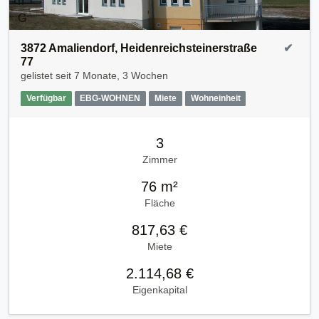
3872 Amaliendorf, Heidenreichsteinerstraße
✔
77
gelistet seit
7 Monate, 3 Wochen
Verfügbar
EBG-WOHNEN
Miete
Wohneinheit
3
Zimmer
76 m²
Fläche
817,63 €
Miete
2.114,68 €
Eigenkapital