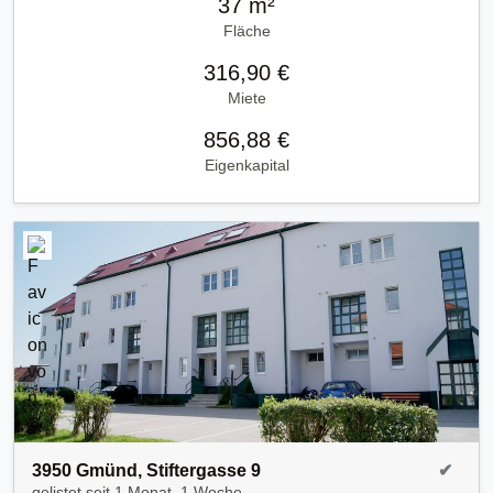
37 m²
Fläche
316,90 €
Miete
856,88 €
Eigenkapital
3950 Gmünd, Stiftergasse 9
✔
gelistet seit
1 Monat, 1 Woche