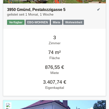
3950 Gmünd, Pestalozzigasse 5
✔
gelistet seit
1 Monat, 1 Woche
Verfügbar
EBG-WOHNEN
Miete
Wohneinheit
3
Zimmer
74 m²
Fläche
876,55 €
Miete
3.407,74 €
Eigenkapital