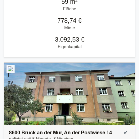
59 m²
Fläche
778,74 €
Miete
3.092,53 €
Eigenkapital
8600 Bruck an der Mur, An der Postwiese 14
✔
gelistet seit
5 Monate, 3 Wochen