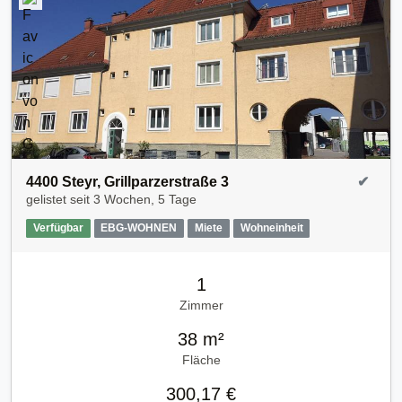
4400 Steyr, Grillparzerstraße 3
✔
gelistet seit
3 Wochen, 5 Tage
Verfügbar
EBG-WOHNEN
Miete
Wohneinheit
1
Zimmer
38 m²
Fläche
300,17 €