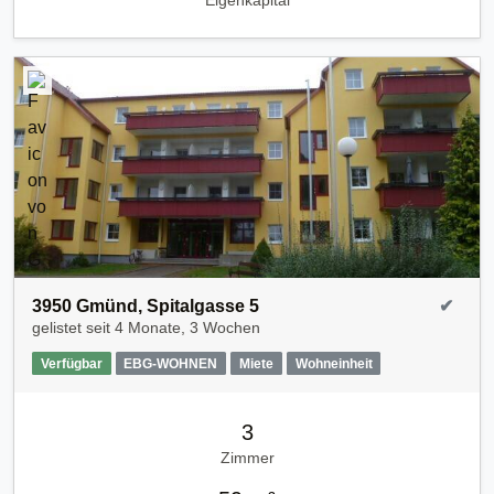
Eigenkapital
3950 Gmünd, Spitalgasse 5
✔
gelistet seit
4 Monate, 3 Wochen
Verfügbar
EBG-WOHNEN
Miete
Wohneinheit
3
Zimmer