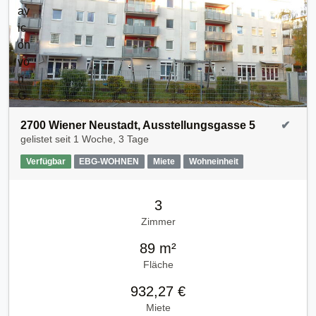
2700 Wiener Neustadt, Ausstellungsgasse 5
✔
gelistet seit
1 Woche, 3 Tage
Verfügbar
EBG-WOHNEN
Miete
Wohneinheit
3
Zimmer
89 m²
Fläche
932,27 €
Miete