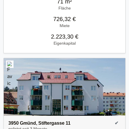
71 m²
Fläche
726,32 €
Miete
2.223,30 €
Eigenkapital
3950 Gmünd, Stiftergasse 11
✔
gelistet seit
3 Monate