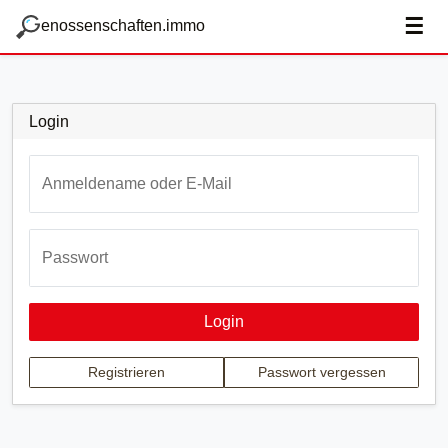
zum Hauptteil springen
g
☰
enossenschaften.immo
Login
Anmeldename oder E-Mail
Passwort
Login
Registrieren
Passwort vergessen