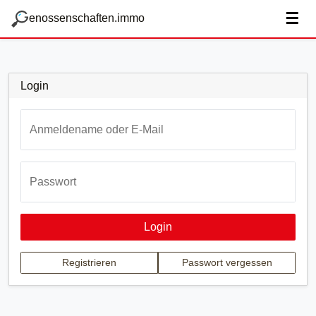
zum Hauptteil springen
g
☰
enossenschaften.immo
Login
Anmeldename oder E-Mail
Passwort
Login
Registrieren
Passwort vergessen