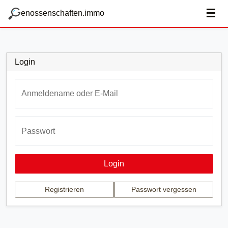
zum Hauptteil springen
g
☰
enossenschaften.immo
Login
Anmeldename oder E-Mail
Passwort
Login
Registrieren
Passwort vergessen