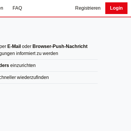
en
FAQ
Registrieren
Login
 per
E-Mail
oder
Browser-Push-Nachricht
gungen informiert zu werden
ders
einzurichten
chneller wiederzufinden