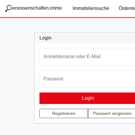
zum Hauptteil springen
g
enossenschaften.immo
Immobiliensuche
Österre
Login
Anmeldename oder E-Mail
Passwort
Login
Registrieren
Passwort vergessen